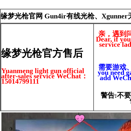
缘梦光枪官网 Gun4ir有线光枪、Xgunne
亲，遇到
Dear, if yo
service la
缘梦光枪官方售后
需要游戏、光
Yuanmeng light gun official
you need ga
after-sales service WeChat：
add WeCha
15014799111
警告:不