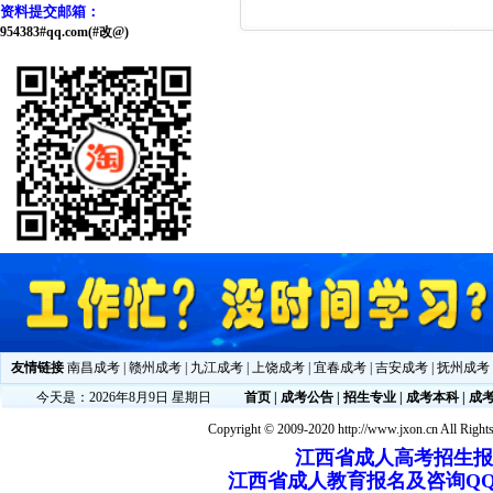
资料提交邮箱：
954383#qq.com(#改@)
友情链接
南昌成考
|
赣州成考
|
九江成考
|
上饶成考
|
宜春成考
|
吉安成考
|
抚州成考
今天是：2026年8月9日 星期日
首页
|
成考公告
|
招生专业
|
成考本科
|
成
Copyright © 2009-2020 http://www.jxon.cn All Right
江西省成人高考招生报名电
江西省成人教育报名及咨询QQ：