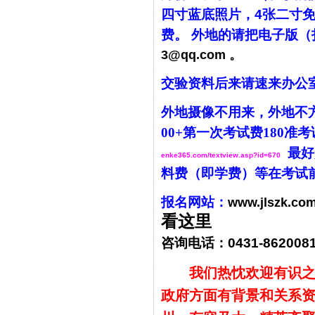
四寸蓝底照片，
4
张二寸
费。
外地的
请把电子版（
3@qq.com 。
交验资料后来请速来办公
外地摄像不用来，外地不方
00
+第一次
考试费
180准考
最好
enke365.com/textview.asp?id=670
料费（即学费）等在考试
报名网站：
www.jlszk.co
看这里
咨询电话：
0431-862008
我们热忱欢迎有识
政府方面有背景和关系