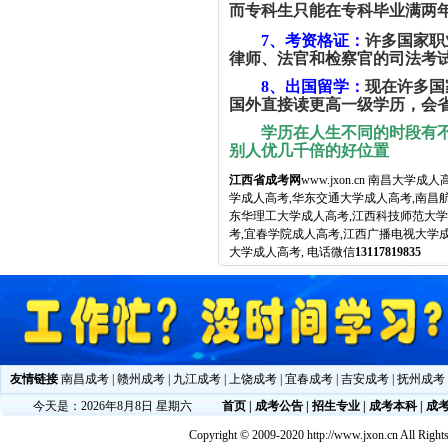
而专科生只能在专科毕业满两
7
、考资格证：
许多国家职
律师、法官和检察官的司法考
8
、出国留学：
现在许多国
国外直接读更高一级学历，会
学历在人生不同的时段有
别人优几千倍的好位置
江西省成考网
www.jxon.cn 南昌
学成人高考,华东交通大学成人高考,南昌
东华理工大学成人高考,江西科技师范大学
考,宜春学院成人高考,江西广播电视大学
大学成人高考, 电话微信
13117819835
友情链接
南昌成考
|
赣州成考
|
九江成考
|
上饶成考
|
宜春成考
|
吉安成考
|
抚州成考
今天是：2026年8月8日 星期六
首页
|
成考公告
|
招生专业
|
成考本科
|
成
Copyright © 2009-2020 http://www.jxon.cn All Right