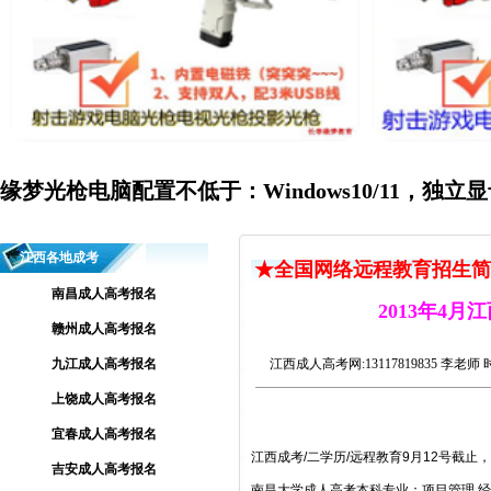
缘梦光枪电脑配置不低于：Windows10/11，独立显
江西各地成考
★全国网络远程教育招生简
南昌成人高考报名
2013年4
赣州成人高考报名
九江成人高考报名
江西成人高考网
:13117819835 李老师
上饶成人高考报名
宜春成人高考报名
江西成考
/
二学历
/
远程教育
9
月
12
号截止，
吉安成人高考报名
南昌大学成人高考本科专业：项目管理 经