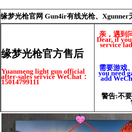
缘梦光枪官网 Gun4ir有线光枪、Xgunne
亲，遇到
Dear, if yo
service la
缘梦光枪官方售后
需要游戏、光
Yuanmeng light gun official
you need ga
after-sales service WeChat：
add WeCha
15014799111
警告:不