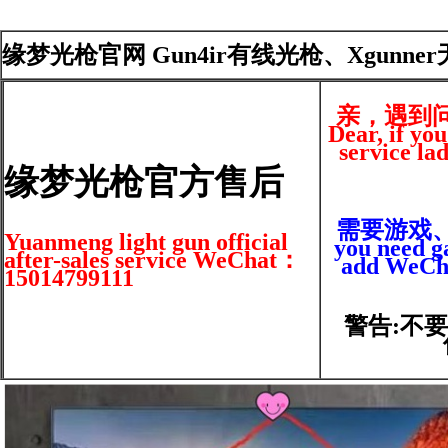
缘梦光枪官网 Gun4ir有线光枪、Xgunne
亲，遇到
Dear, if yo
service la
缘梦光枪官方售后
需要游戏、光
Yuanmeng light gun official
you need ga
after-sales service WeChat：
add WeCha
15014799111
警告:不