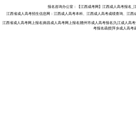
报名咨询办公室：【江西成考网】江西成人高考报名_江西成人
江西省成人高考
招生信息网：
江西成人高考本科
、
江西成人高考成绩查询
、
江西
江西省成人高考网上报名|南昌成人高考网上报名|赣州市成人高考报名|九江成人高考
考报名函授|萍乡成人高考