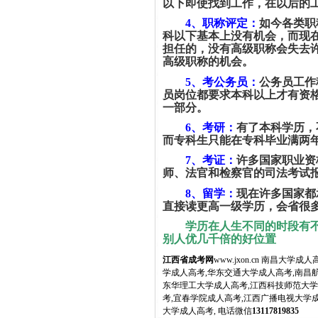
以下即使找到工作，在以后的
4
、职称评定：
如今各类职
科以下基本上没有机会，而现
担任的，没有高级职称会失去
高级职称的机会。
5
、考公务员：
公务员工作
员岗位都要求本科以上才有资
一部分。
6
、考研：
有了本科学历，
而专科生只能在专科毕业满两
7
、考证：
许多国家职业资
师、法官和检察官的司法考试
8
、留学：
现在许多国家都
直接读更高一级学历，会省很
学历在人生不同的时段有
别人优几千倍的好位置
江西省成考网
www.jxon.cn 南昌
学成人高考,华东交通大学成人高考,南昌
东华理工大学成人高考,江西科技师范大学
考,宜春学院成人高考,江西广播电视大学
大学成人高考, 电话微信
13117819835