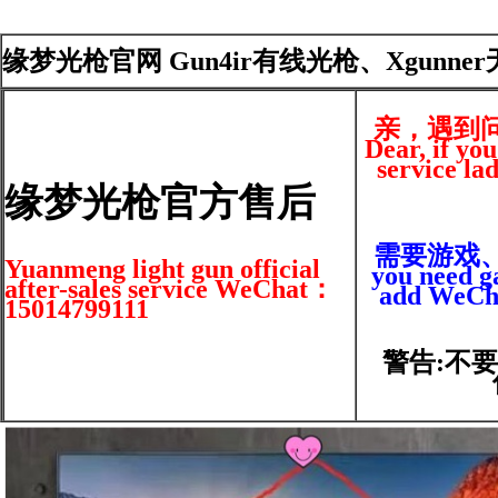
缘梦光枪官网 Gun4ir有线光枪、Xgunne
亲，遇到
Dear, if yo
service la
缘梦光枪官方售后
需要游戏、光
Yuanmeng light gun official
you need ga
after-sales service WeChat：
add WeCha
15014799111
警告:不