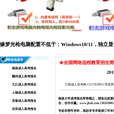
缘梦光枪电脑配置不低于：Windows10/11，独立显
江西各地成考
★全国网络远程教育招生简
南昌成人高考报名
2
赣州成人高考报名
九江成人高考报名
江西成人高考网
:13117819835 李老
上饶成人高考报名
南昌大学成考报名即将截止，望各位抓紧
宜春成人高考报名
合，合作共赢。
www.jlszk.com
1365430
吉安成人高考报名
专起本两年本科，高起本专本套读三年本