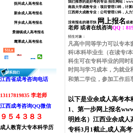
我们推荐的是好考的专业-招生网站：www.jls
抚州成人高考报名
南昌大学成教专业：项目管理13科，计算
江西师大成教专业：公司管理12科，人力
新余成人高考报名
网上报名
没有报名的请尽快
或者
萍乡成人高考报名
老师
或者在线咨询
QQ：819
景德镇成人高考报名
招生对象
：
鹰潭成人高考报名
凡高中同等学力可以专本
51La
科
\
本科毕业生（在读专
/
本
科生可在专科毕业的同时
时间与学习成本，为就业
联系我们
和第二学位，参加工作后
江西省成考咨询电话
13117819835 李老师
以下是业余成人高考本
江西成考咨询QQ微信
1、第一步网上报名www.j
９５４３８３
明姓名）江西业余成人高
成人教育大专本科学历
专科3月1截止,成人高