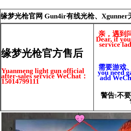
缘梦光枪官网 Gun4ir有线光枪、Xgunne
亲，遇到
Dear, if yo
service la
缘梦光枪官方售后
需要游戏、光
Yuanmeng light gun official
you need ga
after-sales service WeChat：
add WeCha
15014799111
警告:不