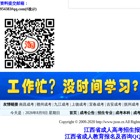
资料提交邮箱：
954383#qq.com(#改@)
友情链接
南昌成考
|
赣州成考
|
九江成考
|
上饶成考
|
宜春成考
|
吉安成考
|
抚州成考
今天是：2026年8月9日 星期日
首页
|
成考公告
|
招生专业
|
成考本科
|
成
Copyright © 2009-2020 http://www.jxon.cn All Right
江西省成人高考招生报名电
江西省成人教育报名及咨询QQ：