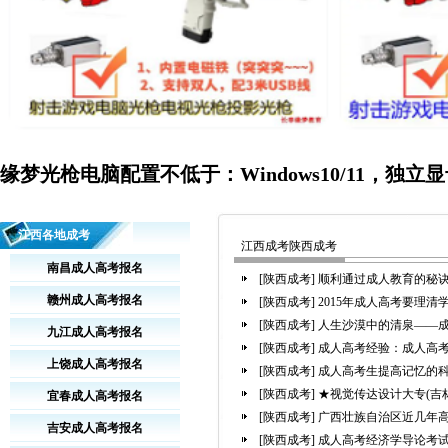
缘梦光枪电脑配置不低于：Windows10/11，独立显
江西各地成考
江西成考陕西成考
南昌成人高考报名
[陕西成考]
顺利通过成人教育的秘
赣州成人高考报名
[陕西成考]
2015年成人高考要理
[陕西成考]
人生沙漠中的清泉——
九江成人高考报名
[陕西成考]
成人高考经验：成人高
上饶成人高考报名
[陕西成考]
成人高考生提高记忆的
[陕西成考]
★视觉传达设计大专(吉
宜春成人高考报名
[陕西成考]
广西壮族自治区近几年
吉安成人高考报名
[陕西成考]
成人高考经济学导论考试