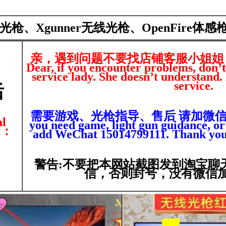
光枪、Xgunner无线光枪、OpenFire体
亲，遇到问题不要找店铺客服小姐姐
Dear, if you encounter problems, don’t
service lady. She doesn’t understand. 
service.
后
需要游戏、光枪指导、售后 请加微信1501
al
you need game, light gun guidance, or 
at：
add WeChat 15014799111. Thank you 
警告:不要把本网站截图发到淘宝聊
信，否则封号，没有微信加QQ