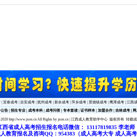
考
|
宜春成考
|
吉安成考
|
抚州成考
|
新余成考
|
萍乡成考
|
景德镇成考
|
鹰潭成考
|
江西
考公告
|
招生专业
|
成考本科
|
成考问答
|
专本套读
|
证书样本
|
加盟合作
|
吉林成考
|
网
2020 http://www.jxon.cn All Rights by
jxon.cn
|
江西成人教育助学中心
版权所有 转载
江西省成人高考招生报名电话微信： 13117819835 李老
人教育报名及咨询QQ：954383（成人高考大专 成人高