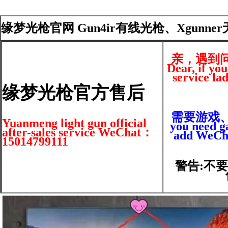
缘梦光枪官网 Gun4ir有线光枪、Xgunne
亲，遇到
Dear, if yo
service la
缘梦光枪官方售后
需要游戏、光
Yuanmeng light gun official
you need ga
after-sales service WeChat：
add WeCha
15014799111
警告:不