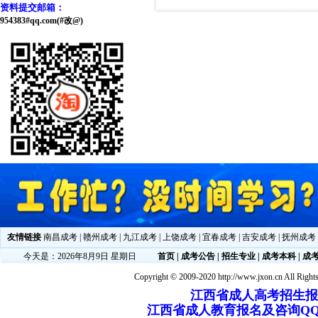
资料提交邮箱：
954383#qq.com(#改@)
友情链接
南昌成考
|
赣州成考
|
九江成考
|
上饶成考
|
宜春成考
|
吉安成考
|
抚州成考
今天是：2026年8月9日 星期日
首页
|
成考公告
|
招生专业
|
成考本科
|
成
Copyright © 2009-2020 http://www.jxon.cn All Right
江西省成人高考招生报名电
江西省成人教育报名及咨询QQ：