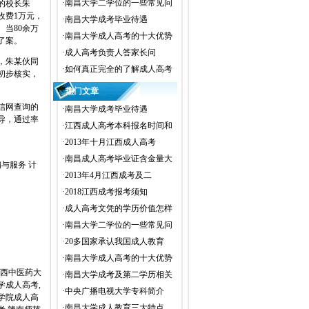
·
南昌大学二学位的一些常见问
的校长朱
收费1万元，
·
南昌大学成考毕业待遇
当80余万
·
南昌大学成人高考的十大优势
了案。
·
成人高考负责人答家长问
，朱某伙同
·
如何真正完全的了解成人高考
初步核实，
热门文章
信网查询的
·
南昌大学成考毕业待遇
导，通过率
·
江西成人高考本科报名时间和
·
2013年十月江西成人高考
·
南昌成人高考毕业证含金量大
与服务 计
·
2013年4月江西成考及二
·
2018江西成考报考须知
·
成人高考文凭的学历价值怎样
·
南昌大学二学位的一些常见问
·
20多国家承认我国成人教育
·
南昌大学成人高考的十大优势
,江西中医药大
·
南昌大学成考及第二学历相关
学成人高考,
·
中央广播电视大学专科简介
学院成人高
·
南昌大学成人教育三大特点