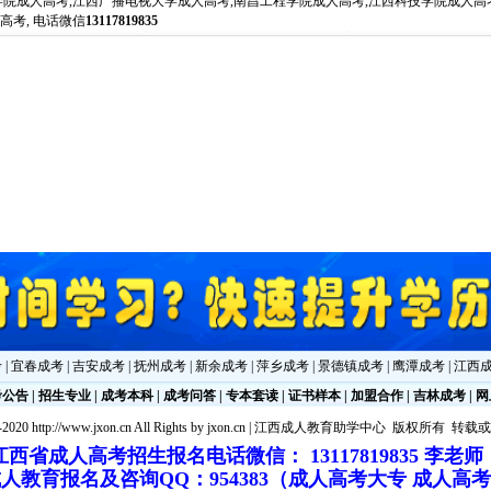
学院成人高考,江西广播电视大学成人高考,南昌工程学院成人高考,江西科技学院成人高
高考, 电话微信
13117819835
考
|
宜春成考
|
吉安成考
|
抚州成考
|
新余成考
|
萍乡成考
|
景德镇成考
|
鹰潭成考
|
江西
考公告
|
招生专业
|
成考本科
|
成考问答
|
专本套读
|
证书样本
|
加盟合作
|
吉林成考
|
网
2020 http://www.jxon.cn All Rights by
jxon.cn
|
江西成人教育助学中心
版权所有 转载
江西省成人高考招生报名电话微信： 13117819835 李老
人教育报名及咨询QQ：954383（成人高考大专 成人高