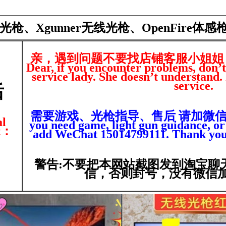
光枪、Xgunner无线光枪、OpenFire体
亲，遇到问题不要找店铺客服小姐姐
Dear, if you encounter problems, don’t
service lady. She doesn’t understand. 
service.
后
需要游戏、光枪指导、售后 请加微信1501
al
you need game, light gun guidance, or 
at：
add WeChat 15014799111. Thank you 
警告:不要把本网站截图发到淘宝聊
信，否则封号，没有微信加QQ