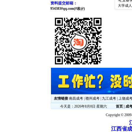
考,宜春
资料提交邮箱：
大学成人
954383#qq.com(#改@)
友情链接
南昌成考
|
赣州成考
|
九江成考
|
上饶成
今天是：2026年8月8日 星期六
首页
|
成
Copyright © 2009-
江西省成