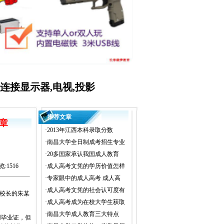
MI连接显示器,电视,投影
推荐文章
章
·
2013年江西本科录取分数
·
南昌大学全日制成考招生专业
·
20多国家承认我国成人教育
览:1516
·
成人高考文凭的学历价值怎样
·
专家眼中的成人高考 成人高
·
成人高考文凭的社会认可度有
校长的朱某
·
成人高考成为在校大学生获取
·
南昌大学成人教育三大特点
毕业证，但