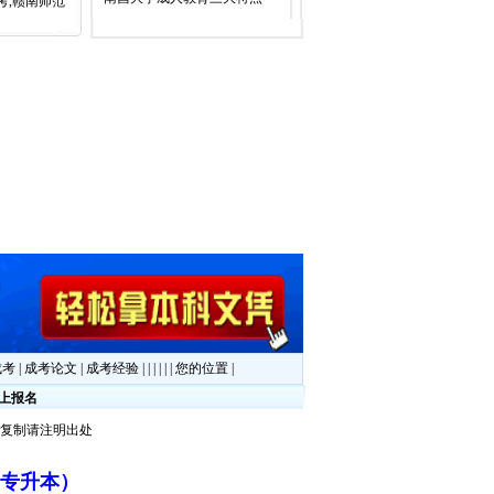
考,赣南师范
成考
|
成考论文
|
成考经验
|
|
|
|
|
|
您的位置
|
上报名
或复制请注明出处
师
考专升本）