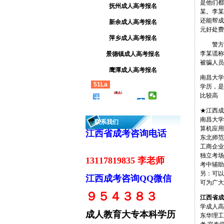
是他们都
抚州成人高考报名
某。李某
还能帮成
新余成人高考报名
元好处费
萍乡成人高考报名
警方调
李某谎称
景德镇成人高考报名
被骗人员
鹰潭成人高考报名
南昌大学
51La
学历，是
比较高
★江西成人高
南昌大学
联系我们
算机应用
江西省成考咨询电话
东北师范
工商企业
独立考场
13117819835 李老师
考中辅助
另：可以
江西成考咨询QQ微信
可为广大
９５４３８３
江西省成
学成人高
成人教育大专本科学历
东华理工