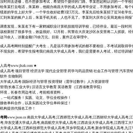
没时间去进修，也不想参加考试，希望找个捷径的门路。李某想起刚认识的一个学校
给朱某打去电话，朱某称，他能办南昌大学的成人高考毕业证，不用参加考试，每个
绩差的学生上好大学，一个学生收好处费3至5万元。李某先后给朱某招了近50名学生。
汇到朱某的账户上后，朱某手机关机，人也不见了。李某到大庆市公安局龙南分局报
查发现，朱某名下有一家鹤城职业计算机技能培训学校，已经停业。最近一段时间
该校新招了很多学生，效益很好。12月初，民警在大庆龙沙区永安里将二人抓获。经
达70余人，涉案金额170余万元。目前，案件正在审理中。
成人高考网特别提醒广大考生，凡是说不用参加考试的都不要相信，不考试就取得学
不现实的，希望学生报考我们南昌大学成人高考，我们是需要本人考试，经过培训辅
考www.jlszk.com ★
成人高考:项目管理 经济法学 现代企业管理 药学与药品营销 社会工作与管理 汽车营销
软件 生物制药
大学成人高考:国际经济与管理 投资理财（需学过数学）人力资源管理
管理(长春工业大学) 汉语言文学教育 英语教育（江西省教育学院）
环境，长春市周边考试，考前精准资料，
，一站式服务！实践、论文、学位全程操作！
接收单科合作，以及实践论文学位单科保过！
机构提供代报名工作！
考网
www.jxon.cn 南昌大学成人高考,江西师范大学成人高考,江西财经大学成人高考
考,华东交通大学成人高考,南昌航空大学成人高考,江西农业大学成人高考,江西理工大
大学成人高考,江西科技师范大学成人高考,萍乡学院成人高考,新余学院成人高考,九江